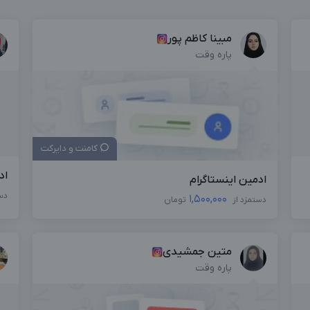
مبینا کاظم پور
پاره وقت
کامنت و دایرکت
اد
ادمین اینستاگرام
دس
1,500,000
دستمزد از
تومان
متین جمشیدی
پاره وقت