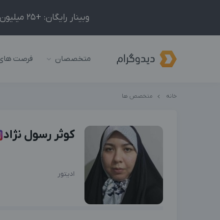
وبینار رایگان: +25 میلیون درآمد در ماه با ادمینیِ شبکه‌های اجتماعی داخلی و خارجی!
متخصصان
فرصت های
خانه
متخصص ها
کوثر رسول نژاد
ادیتور