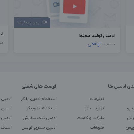
دیدن ویدئوها
اد
ادمین تولید محتوا
دس
توافقی
دستمزد
دی ادمین ها
فرصت های شغلی
تبلیغات
استخدام ادمین بلاگر
ادمین 
دیو
تولید محتوا
استخدام تدوینگر
ادمین ت
رش
دایرکت و کامنت
ادمین ثبت سفارش
ادمین 
ویس
فتوشاپ
ادمین سناریو نویس
استخدا