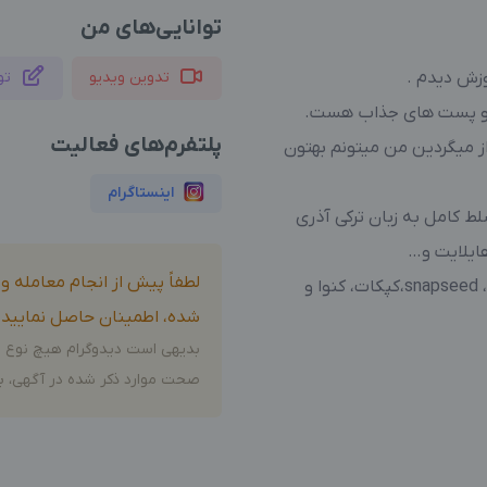
توانایی‌های من
وزش دیدم .
تدوین ویدیو
تو
ز و پست های جذاب هست.
پلتفرم‌های فعالیت
رداز میگردین من میتونم بهتون
اینستاگرام
ط کامل به زبان ترکی آذری
لطفاً پیش از انجام معامله 
توانایی کار با برنامه های : اینشات، پیکس آرت، snapseed،کپکات، کنوا و
شده، اطمینان حاصل نمایید.
بدیهی است دیدوگرام هیچ نوع م
صحت موارد ذکر شده در آگهی، بر