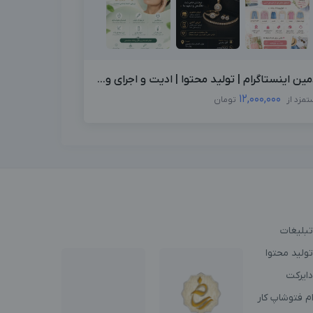
مین اینستاگرام | تولید محتوا | ادیت و اجرای و...
12,000,000
تمزد از
تومان
تبلیغات
ولید محتوا
دایرکت
م فتوشاپ کار