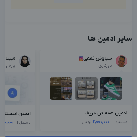
سایر ادمین ها
سیاوش ثقفی
مبینا کا
دورکاری
پاره وقت
ادمین همه فن حریف
ادمین اینستاگرا
2,000,000
,500,000
دستمزد از
تومان
دستمزد از