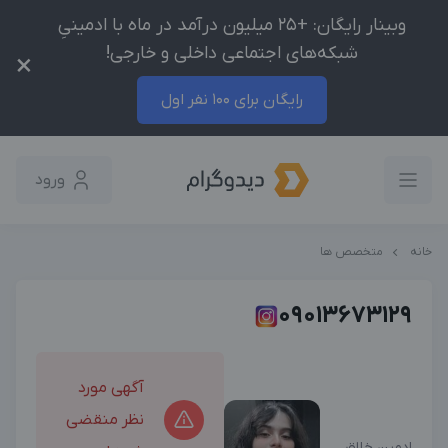
وبینار رایگان: +25 میلیون درآمد در ماه با ادمینیِ
شبکه‌های اجتماعی داخلی و خارجی!
×
رایگان برای 100 نفر اول
ورود
خانه
متخصص ها
09013673129
آگهی مورد
نظر منقضی
ادمین خلاق