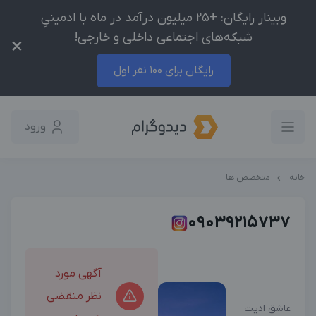
وبینار رایگان: +25 میلیون درآمد در ماه با ادمینیِ
شبکه‌های اجتماعی داخلی و خارجی!
×
رایگان برای 100 نفر اول
ورود
خانه
متخصص ها
09039215737
آگهی مورد
نظر منقضی
عاشق ادیت