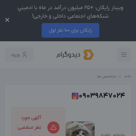
وبینار رایگان: +25 میلیون درآمد در ماه با ادمینیِ
شبکه‌های اجتماعی داخلی و خارجی!
×
رایگان برای 100 نفر اول
ورود
خانه
متخصص ها
09039847024
آگهی مورد
نظر منقضی
mahi_admin