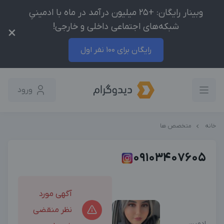
وبینار رایگان: +25 میلیون درآمد در ماه با ادمینیِ
شبکه‌های اجتماعی داخلی و خارجی!
×
رایگان برای 100 نفر اول
ورود
خانه
متخصص ها
09103407605
آگهی مورد
نظر منقضی
ادمين