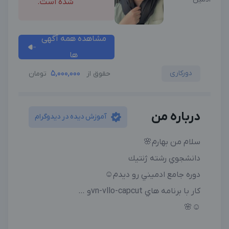
شده است.
مشاهده همه آگهی
ها
دورکاری
5,000,000
حقوق از
تومان
درباره من
آموزش دیده در دیدوگرام
سلام من بهارم🌸
دانشجوي رشته ژنتيك
دوره جامع ادميني رو ديدم☺️
كار با برنامه هاي vn-vllo-capcutو …
☺️🌸