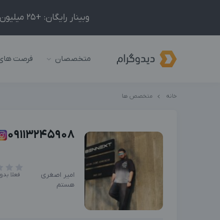
وبینار رایگان: +25 میلیون درآمد در ماه با ادمینیِ شبکه‌های اجتماعی داخلی و خارجی!
متخصصان
فرصت های
خانه
متخصص ها
09113245908
امیر اصغری
فعلا بدو
هستم