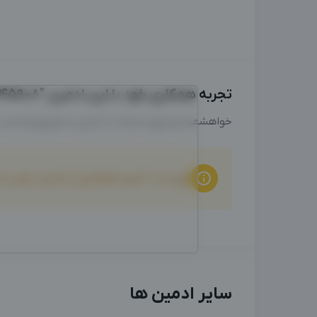
تجربه همکاری خود با این ادمین "09113245908" را با ما به اشتراک بگذارید
خواهشمندیم برای ارتباط با ادمین از طریق واتساپ
برای ثبت "تجربه همکاری" و امتیاز دهی ب
سایر ادمین ها