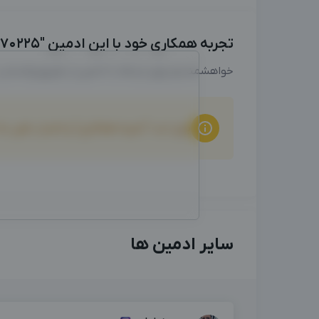
تجربه همکاری خود با این ادمین "09127870225" را با ما به اشتراک بگذارید
خواهشمندیم برای ارتباط با ادمین از طریق واتساپ
برای ثبت "تجربه همکاری" و امتیاز دهی ب
سایر ادمین ها