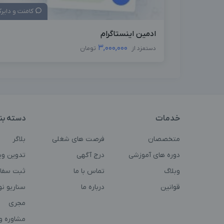
کامنت و دایر
ادمین اینستاگرام
3,000,000
دستمزد از
تومان
خدمات
دسته بن
متخصصان
فرصت های شغلی
بلاگر
دوره های آموزشی
درج آگهی
تدوین وی
وبلاگ
تماس با ما
ثبت سفا
قوانین
درباره ما
سناریو ن
مجری
مشاوره و 