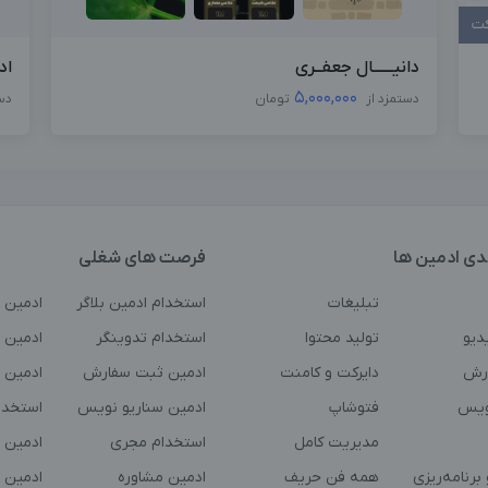
کت
دانیــــــال جعفــری
اد
5,000,000
دستمزد از
تومان
دس
دی ادمین ها
فرصت های شغلی
تبلیغات
استخدام ادمین بلاگر
ادمین 
دیو
تولید محتوا
استخدام تدوینگر
ادمین ت
رش
دایرکت و کامنت
ادمین ثبت سفارش
ادمین 
ویس
فتوشاپ
ادمین سناریو نویس
استخدا
مدیریت کامل
استخدام مجری
ادمین 
برنامه‌ریزی
همه فن حریف
ادمین مشاوره
ادمین 