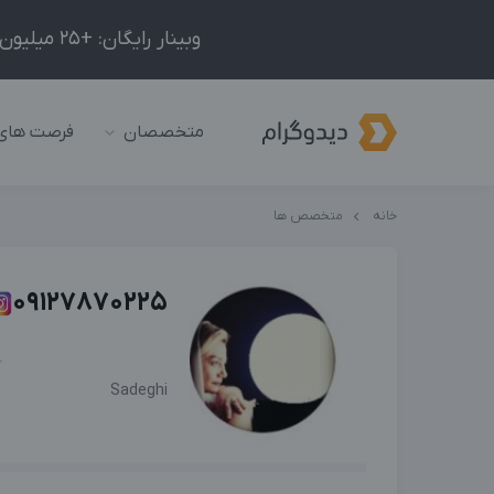
وبینار رایگان: +25 میلیون درآمد در ماه با ادمینیِ شبکه‌های اجتماعی داخلی و خارجی!
متخصصان
فرصت های
خانه
متخصص ها
09127870225
Sadeghi