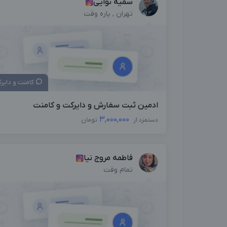
سمیه نوایی
تهران , پاره وقت
کامنت و دایر
ادمین ثبت سفارش و دایرکت و کامنت
3,000,000
دستمزد از
تومان
فاطمه مروج نیا
تمام وقت