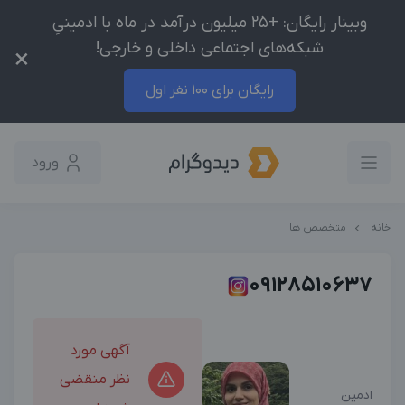
وبینار رایگان: +25 میلیون درآمد در ماه با ادمینیِ
شبکه‌های اجتماعی داخلی و خارجی!
×
رایگان برای 100 نفر اول
ورود
خانه
متخصص ها
09128510637
آگهی مورد
نظر منقضی
ادمین