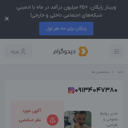
وبینار رایگان: +25 میلیون درآمد در ماه با ادمینیِ
شبکه‌های اجتماعی داخلی و خارجی!
×
رایگان برای 100 نفر اول
ورود
خانه
متخصص ها
09134047380
آگهی مورد
مدیر روابط
عمومی و
نظر منقضی
طراحی،