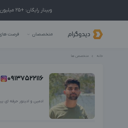
وبینار رایگان: +25 میلیون درآمد در ماه با ادمینیِ شبکه‌های اجتماعی داخلی و خارجی!
متخصصان
فرصت های
خانه
متخصص ها
09137522116
ادمین و ادیتور حرفه ای پی