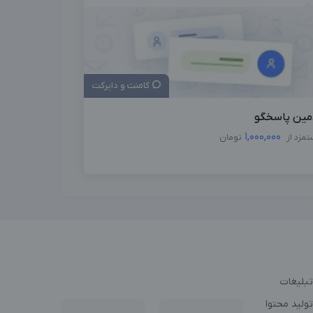
کامنت و دایرکت
مین پاسخگو
1,000,000
تمزد از
تومان
تبلیغات
ولید محتوا