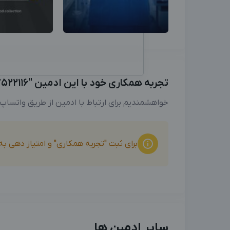
تجربه همکاری خود با این ادمین "09137522116" را با ما به اشتراک بگذارید
خواهشمندیم برای ارتباط با ادمین از طریق واتساپ
برای ثبت "تجربه همکاری" و امتیاز دهی ب
سایر ادمین ها