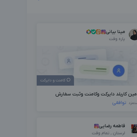
مینا بیانی
پاره وقت
کامنت و دایرکت
مین کاربلد دایرکت وکامنت وثبت سفارش
توافقی
تمزد
فاطمه رضایی
لرستان , تمام وقت