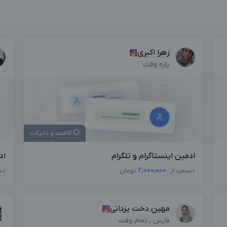
زهرا اکبری
پاره وقت
کامنت و دایرکت
ادمین اینستاگرام و تلگرام
اد
2,000,000
دستمزد از
تومان
دس
مهین دخت یزدانی
فارس , تمام وقت