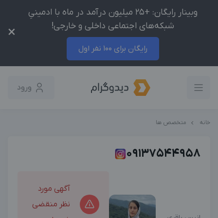
وبینار رایگان: +25 میلیون درآمد در ماه با ادمینیِ
شبکه‌های اجتماعی داخلی و خارجی!
×
رایگان برای 100 نفر اول
ورود
خانه
متخصص ها
09137544958
آگهی مورد
نظر منقضی
انیس باقری