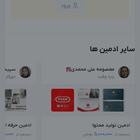
ورود
سایر ادمین ها
معصومه علی محمدی
سپیده 
پاره وقت
دورکاری
ادمین تولید محتوا
ادمین حرفه ای ا
000,000
5,000,000
دستمزد از
تومان
دستمزد از