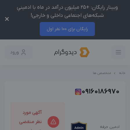
وبینار رایگان: +25 میلیون درآمد در ماه با ادمینیِ
شبکه‌های اجتماعی داخلی و خارجی!
×
رایگان برای 100 نفر اول
ورود
خانه
متخصص ها
09160186970
آگهی مورد
نظر منقضی
ادمین حرفه