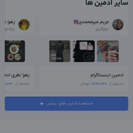
سایر ادمین ها
مریم میرمحمدی
زهرا نظر
دورکاری
پاره وقت
ادمین اینستاگرام
زهرا نظری ادمین
000,000
1,000,000
دستمزد از
تومان
دستمزد از
مشاهده ادمین های بیشتر