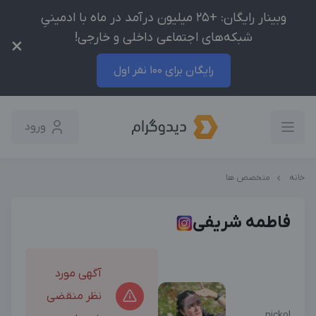
وبینار رایگان: +25 میلیون درآمد در ماه با ادمینیِ
شبکه‌های اجتماعی داخلی و خارجی!
×
رایگان برای 100 نفر اول
ورود
خانه
متخصص ها
فاطمه شریفی
آگهی مورد
نظر منقضی
nickol