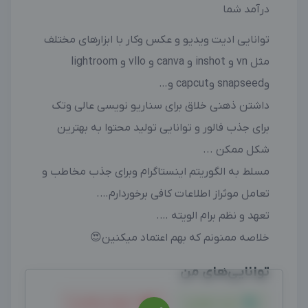
درآمد شما‌‌
توانایی ادیت ویدیو و عکس وکار با ابزارهای مختلف
مثل vn و inshot و canva و vllo و lightroom
وsnapseed وcapcut و…
داشتن ذهنی خلاق برای سناریو نویسی عالی وتک
برای جذب فالور و توانایی تولید محتوا به بهترین
شکل ممکن .‌‌..
مسلط به الگوریتم اینستاگرام وبرای جذب مخاطب و
تعامل موثراز اطلاعات کافی برخوردارم….
تعهد و نظم برام الویته ….
خلاصه ممنونم که بهم اعتماد میکنین😍
توانایی‌های من
ثبت سفارش
دایرکت و کامنت