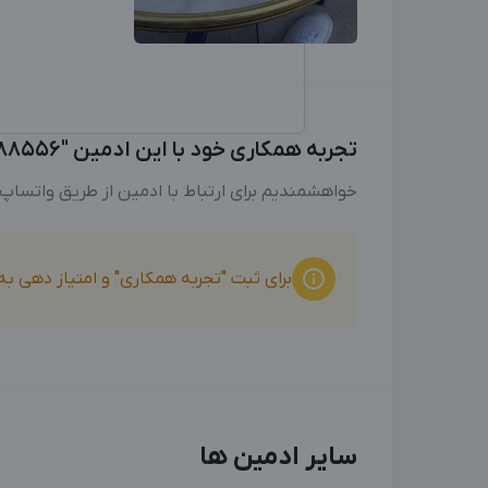
تجربه همکاری خود با این ادمین "09170488556" را با ما به اشتراک بگذارید
خواهشمندیم برای ارتباط با ادمین از طریق واتساپ
برای ثبت "تجربه همکاری" و امتیاز دهی ب
سایر ادمین ها