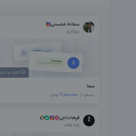
سمانه محسنی
دورکاری
کامنت و دایر
سما
2,000,000
دستمزد از
تومان
فرهادناجی
پاره وقت