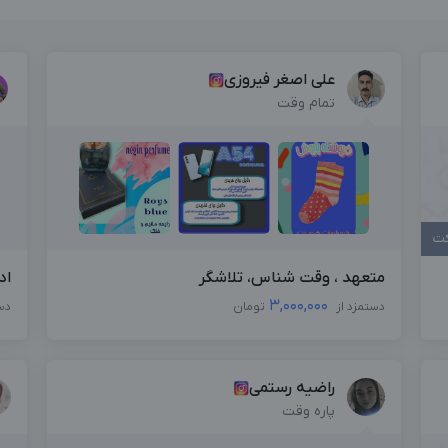
علی اصغر فیروزی
تمام وقت
کت
متعهد ، وقت شناس، تلاشگر
اد
3,000,000
دستمزد از
تومان
دس
راضیه رستمی
پاره وقت