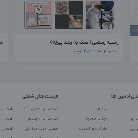
کت
راضیه رستمی | کمک به رشد پیج😊
اد
2,000,000
دستمزد از
تومان
دس
دی ادمین ها
فرصت های شغلی
تبلیغات
استخدام ادمین بلاگر
ادمین 
دیو
تولید محتوا
استخدام تدوینگر
ادمین ت
رش
دایرکت و کامنت
ادمین ثبت سفارش
ادمین 