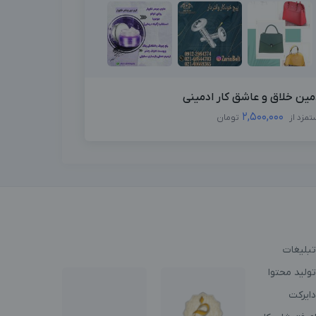
مین خلاق و عاشق کار ادمینی
2,500,000
تمزد از
تومان
تبلیغات
ولید محتوا
دایرکت