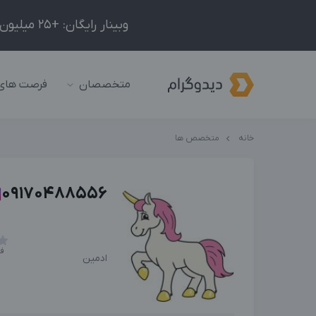
وبینار رایگان: +25 میلیون درآمد در ماه با ادمینیِ شبکه‌های اجتماعی داخلی و خارجی!
متخصصان
فرصت های
خانه
متخصص ها
09170488556
فع
ادمین