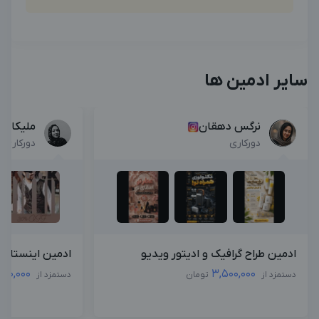
سایر ادمین ها
نرگس دهقان
ملیکا اک
دورکاری
دورکاری
ادمین طراح گرافیک و ادیتور ویدیو
ادمین اینستاگرا
000,000
3,500,000
دستمزد از
تومان
دستمزد از