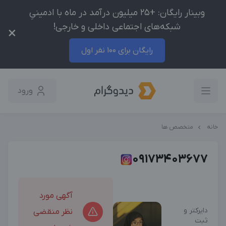
وبینار رایگان: +25 میلیون درآمد در ماه با ادمینیِ
شبکه‌های اجتماعی داخلی و خارجی!
×
رایگان برای 100 نفر اول
ورود
خانه
متخصص ها
09173403677
آگهی مورد
دایرکتر و
نظر منقضی
ثبت