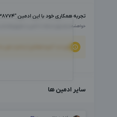
تجربه همکاری خود با این ادمین "09182838774سمیرا بهمنی" را با ما به اشتراک بگذارید
خواهشمندیم برای ارتباط با ادمین از طریق واتساپ
برای ثبت "تجربه همکاری" و امتیاز دهی ب
سایر ادمین ها