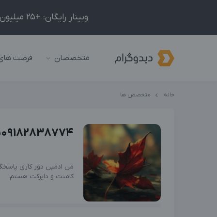
وبینار رایگان: +25 میلیون درآمد در ماه با ادمینیِ شبکه‌های اجتماعی داخلی و خارجی!
متخصصان
فرصت های
خانه
متخصص ها
09182838774سمیرا بهمنی
من ادمین دور کاری پاسخگ
کامنت و دایرکت هستم