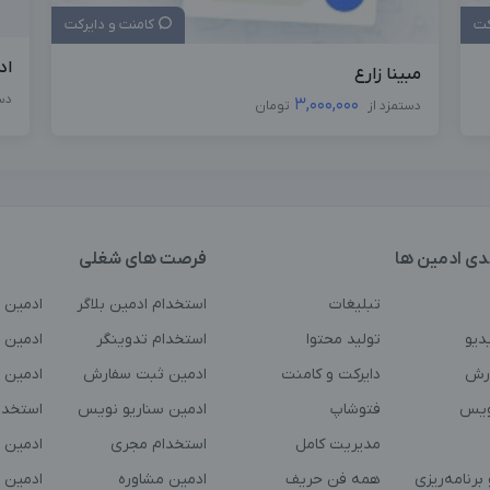
کت
کامنت و دایرکت
اد
مبینا زارع
دس
3,000,000
دستمزد از
تومان
دی ادمین ها
فرصت های شغلی
تبلیغات
استخدام ادمین بلاگر
ادمین 
دیو
تولید محتوا
استخدام تدوینگر
ادمین ت
رش
دایرکت و کامنت
ادمین ثبت سفارش
ادمین 
ویس
فتوشاپ
ادمین سناریو نویس
استخدا
مدیریت کامل
استخدام مجری
ادمین 
برنامه‌ریزی
همه فن حریف
ادمین مشاوره
ادمین 