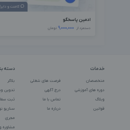
کامنت و دایر
ادمین پاسخگو
9,000,000
دستمزد از
تومان
خدمات
دسته بن
متخصصان
فرصت های شغلی
بلاگر
دوره های آموزشی
درج آگهی
تدوین وی
وبلاگ
تماس با ما
ثبت سفا
قوانین
درباره ما
سناریو ن
مجری
مشاوره و 