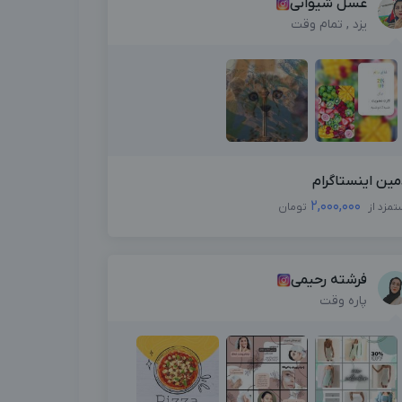
عسل شیوانی
یزد , تمام وقت
مین اینستاگرام
2,000,000
تمزد از
تومان
فرشته رحیمی
پاره وقت