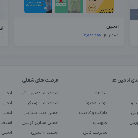
ها
ادمین
اد
7,000,000
دستمزد از
تومان
دس
دی ادمین ها
فرصت های شغلی
تبلیغات
استخدام ادمین بلاگر
ادمین 
دیو
تولید محتوا
استخدام تدوینگر
ادمین ت
رش
دایرکت و کامنت
ادمین ثبت سفارش
ادمین 
ویس
فتوشاپ
ادمین سناریو نویس
استخدا
مدیریت کامل
استخدام مجری
ادمین 