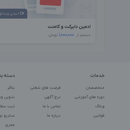
دیدن ویدئو
ادمین دایرکت و کامنت
1,000,000
دستمزد از
تومان
خدمات
دسته بن
متخصصان
فرصت های شغلی
بلاگر
دوره های آموزشی
درج آگهی
تدوین وی
وبلاگ
تماس با ما
ثبت سفا
قوانین
درباره ما
سناریو ن
مجری