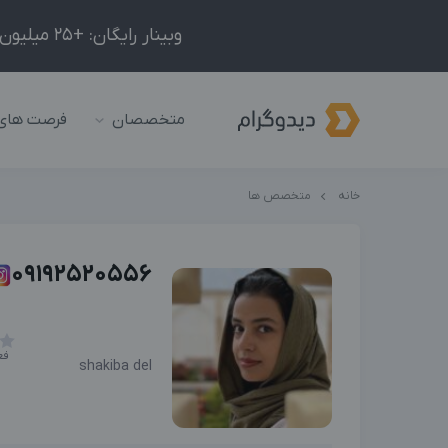
وبینار رایگان: +25 میلیون درآمد در ماه با ادمینیِ شبکه‌های اجتماعی داخلی و خارجی!
متخصصان
فرصت های
خانه
متخصص ها
09192520556
فع
shakiba del