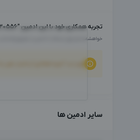
تجربه همکاری خود با این ادمین "09192520556" را با ما به اشتراک بگذارید
خواهشمندیم برای ارتباط با ادمین از طریق واتساپ
برای ثبت "تجربه همکاری" و امتیاز دهی ب
سایر ادمین ها