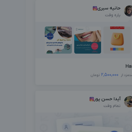
حانیه سیری
پاره وقت
Ha
2,500,000
تمزد از
تومان
آیدا حسن پور
تمام وقت