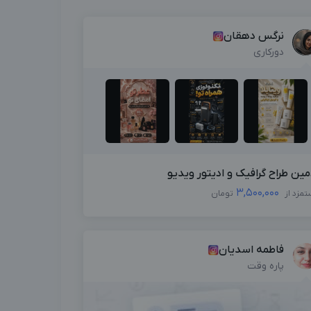
نرگس دهقان
دورکاری
مین طراح گرافیک و ادیتور ویدیو
3,500,000
تمزد از
تومان
فاطمه اسدیان
پاره وقت