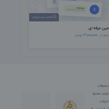
کامنت و دایرکت
مین حرفه ای
3,000,000
تمزد از
تومان
تبلیغات
ولید محتوا
دایرکت