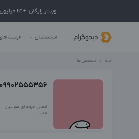
وبینار رایگان: +25 میلیون درآمد در ماه با ادمینیِ شبکه‌های اجتماعی داخلی و خارجی!
متخصصان
فرصت های
خانه
متخصص ها
09902555356
ادمین حرفه ای سوسیال
مدیا