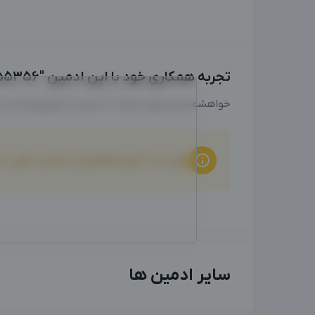
تجربه همکاری خود با این ادمین "09902555356" را با ما به اشتراک بگذارید
خواهشمندیم برای ارتباط با ادمین از طریق واتساپ
برای ثبت "تجربه همکاری" و امتیاز دهی ب
سایر ادمین ها