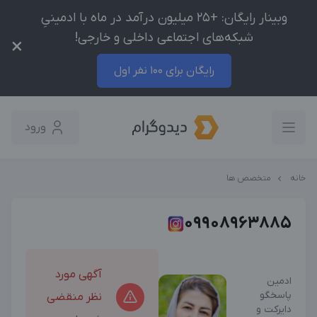
وبینار رایگان: +25 میلیون درآمد در ماه با ادمینیِ
شبکه‌های اجتماعی داخلی و خارجی!
×
رایگان برای 100 نفر اول
ورود
خانه
متخصص ها
09908963885
آگهی مورد
ادمین
پاسخگو
نظر منقضی
دایرکت و