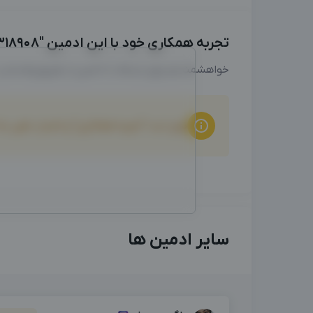
تجربه همکاری خود با این ادمین "09931318908" را با ما به اشتراک بگذارید
خواهشمندیم برای ارتباط با ادمین از طریق واتساپ
برای ثبت "تجربه همکاری" و امتیاز دهی ب
سایر ادمین ها