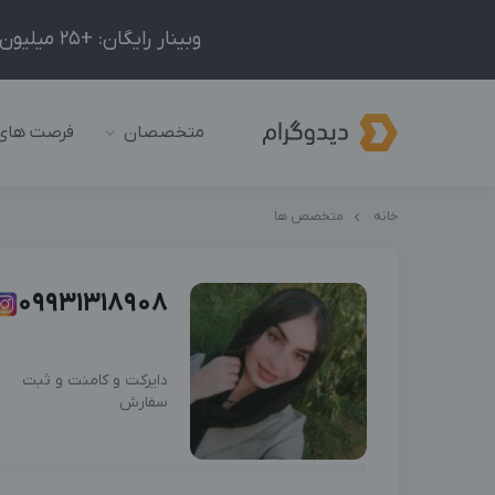
وبینار رایگان: +25 میلیون درآمد در ماه با ادمینیِ شبکه‌های اجتماعی داخلی و خارجی!
متخصصان
فرصت های
خانه
متخصص ها
09931318908
دایرکت و کامنت و ثبت
سفارش