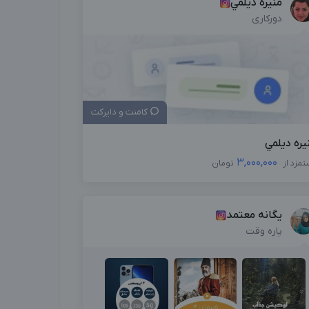
منيره ديلمي
دورکاری
کامنت و دایرکت
يره ديلمي
3,000,000
تمزد از
تومان
یگانه معتمد
پاره وقت