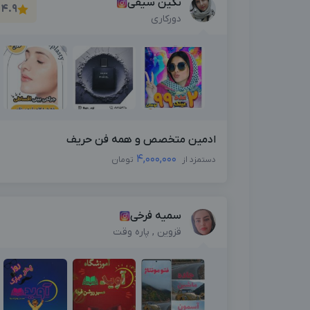
نگین سیفی
4.9
دورکاری
ادمین متخصص و همه فن حریف
4,000,000
دستمزد از
تومان
سمیه فرخی
قزوین , پاره وقت