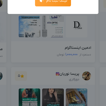
لینک ثبت نام
فرناز امیری
آگهی استخدام ادمین
ثبت آگهی
دورکاری
جدیدترین آگهی‌های استخدامی را ببینید
بزرگترین پیج ادمینی
بزرگترین کانال ادمینی
ادمین اینستاگرام
من
1,000,000
دستمزد از
تومان
دس
پریسا نوریان
5
دورکاری