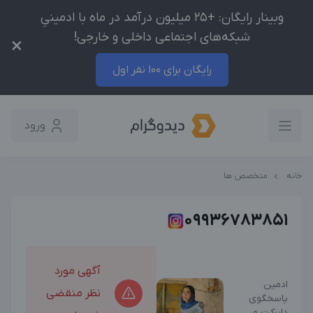
وبینار رایگان: +25 میلیون درآمد در ماه با ادمینیِ
شبکه‌های اجتماعی داخلی و خارجی!
×
رایگان برای 100 نفر اول
ورود
خانه
متخصص ها
09936783851
آگهی مورد
ادمین
نظر منقضی
پاسخگوی
دایرکت و