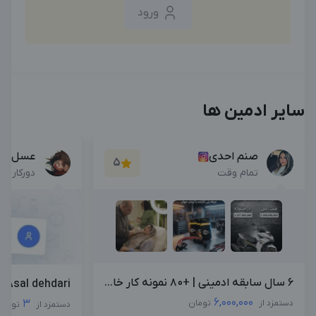
ورود
سایر ادمین ها
صنم احدی
عسل ده
5
تمام وقت
دورکاری
6 سال سابقه ادمینی | +۸۰ نمونه کار خا...
Asal dehdari
6,000,000
3
دستمزد از
تومان
دستمزد از
تومان