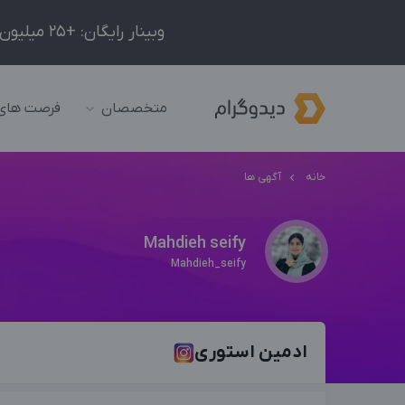
وبینار رایگان: +25 میلیون درآمد در ماه با ادمینیِ شبکه‌های اجتماعی داخلی و خارجی!
متخصصان
فرصت های
خانه
آگهی ها
Mahdieh seify
Mahdieh_seify
ادمین استوری