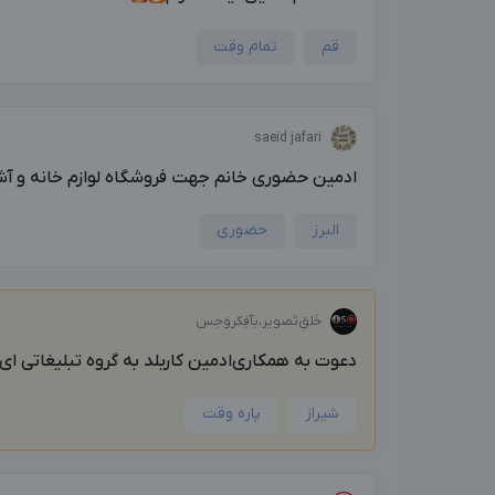
قم
تمام وقت
saeid jafari
ادمین حضوری خانم جهت فروشگاه لوازم خانه و آش
البرز
حضوری
خَلق‌ِتَصویر،بآفِکروَحِس
دعوت به همکاری‌ادمین کاربلد به گروه تبلیغاتی ای.
شیراز
پاره وقت