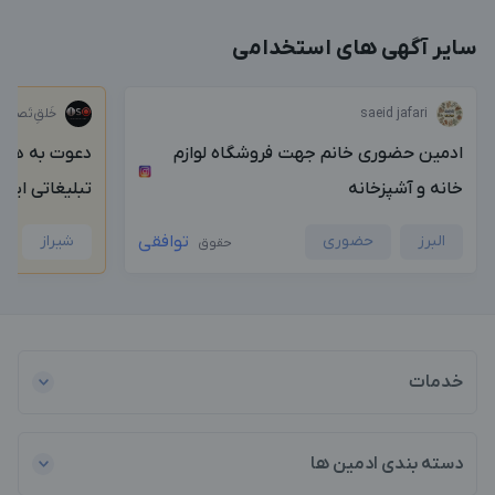
سایر آگهی های استخدامی
saeid jafari
خَلق‌ِتَصوی
ادمین حضوری خانم جهت فروشگاه لوازم
دعوت به همکا
خانه و آشپزخانه
تبلیغاتی ایزو
البرز
حضوری
توافقی
شیراز
حقوق
خدمات
دسته بندی ادمین ها