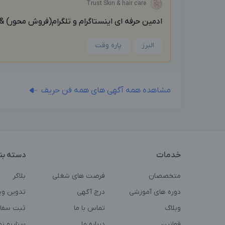
Trust Skin & hair care
ادمين حرفه اى اينستاگرام و تلگرام(فروش محور) &
البرز
پاره وقت
مشاهده همه آگهی های همه فن حریف
خدمات
دسته بن
متخصصان
فرصت های شغلی
بلاگر
دوره های آموزشی
درج آگهی
تدوین وی
وبلاگ
تماس با ما
ثبت سفا
قوانین
درباره ما
سناریو ن