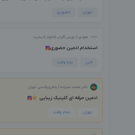
تهران
حضوری
هودی | دورس |کراپ |شلوار |تیشرت
استخدام ادمین حضوری
البرز
پاره وقت
دکتر محمد علیزاده | بلفاروپلاستی تهران
ادمین حرفه ای کلینیک زیبایی
تهران
تمام وقت