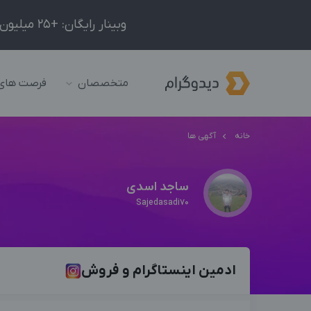
وبینار رایگان: +25 میلیون درآمد در ماه با ادمینیِ شبکه‌های اجتماعی داخلی و خارجی!
متخصصان
فرصت های
خانه
آگهی ها
ساجد اسدی
Sajedasadi70
ادمین اینستاگرام و فروش