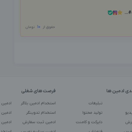
#...
10
حقوق از
تومان
دی ادمین ها
فرصت های شغلی
تبلیغات
استخدام ادمین بلاگر
ادمین 
دیو
تولید محتوا
استخدام تدوینگر
ادمین ت
رش
دایرکت و کامنت
ادمین ثبت سفارش
ادمین 
ویس
فتوشاپ
ادمین سناریو نویس
استخدا