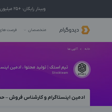
وبینار رایگان: +25 میلیون درآمد در ماه با ادمینیِ شبکه‌های اجتماعی داخلی و خارجی!
متخصصان
فرصت های
خانه
آگهی ها
تیم استک | تولید محتوا ، ادمین اینستاگرام
Stvckteam
ادمین اینستاگرام و کارشناس فروش – حضو