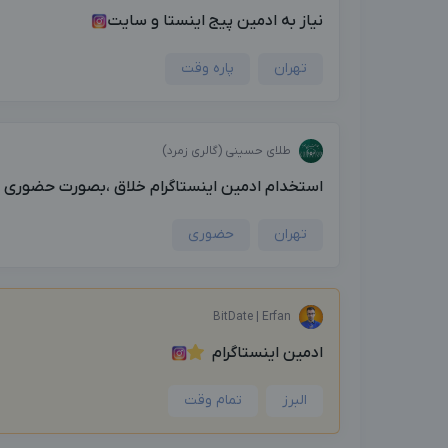
نیاز به ادمین پیج اینستا و سایت
تهران
پاره وقت
طلای حسینی (گالری زمرد)
استخدام ادمین اینستاگرام خلاق ،بصورت حضوری پار
تهران
حضوری
BitDate | Erfan
ادمین اینستاگرام
البرز
تمام وقت