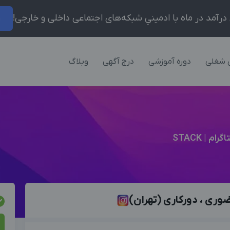
ر
 شغلی
دوره آموزشی
درج آگهی
وبلاگ
 | STACK
ری ، دورکاری (تهران)