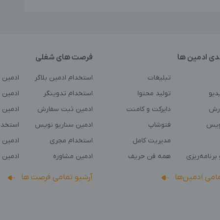
دی ادمین ها
فرصت های شغلی
تبلیغات
استخدام ادمین بلاگر
ادمین 
دیو
تولید محتوا
استخدام تدوینگر
ادمین ت
رش
دایرکت و کامنت
ادمین ثبت سفارش
ادمین 
ویس
فتوشاپ
ادمین سناریو نویس
استخدا
مدیریت کامل
استخدام مجری
ادمین 
برنامه‌ریزی
همه فن حریف
ادمین مشاوره
ادمین 
مامی ادمین‌ها
آرشیو تمامی فرصت ها