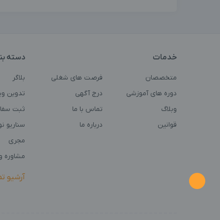
خدمات
دسته بن
متخصصان
فرصت های شغلی
بلاگر
دوره های آموزشی
درج آگهی
تدوین وی
وبلاگ
تماس با ما
ثبت سفا
قوانین
درباره ما
سناریو ن
مجری
مشاوره و 
آرشیو ت