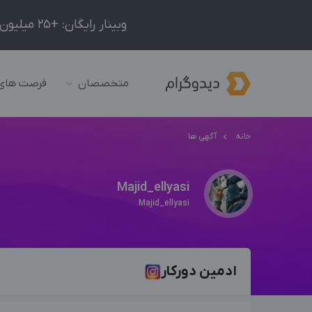
وبینار رایگان: +25 میلیون درآمد در ماه با ادمینیِ شبکه‌های اجتماعی داخلی و خارجی!
متخصصان
فرصت های
خانه
آگهی ها
Majid_ellyasi
Majid_ellyasi
ادمین دورکار