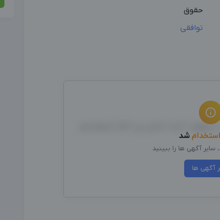
حقوق
توافقی
پاپوش / تاپ / لباس زیر / لگ ) نیازمندیم
ستخدام
شد
سایر آگهی ها را ببینید
ر آگهی ها