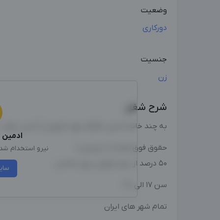
وضعیت
دورکاری
جنسیت
زن
شرح شغل
به چند خانم ادمین تلگرام جهت فروش ( لباس خواب / 
ادمین
ا
حقوق فوق العاده ( درصدی )
نیرو استخدام شد، 
۵۰ درصد از سود فروش برای شماس
سای
سن ۱۷ الی ۳۰
تمام شهر های ایران