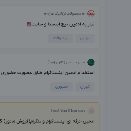
🥗محصولات ارگانیک هاژه🥗
نیاز به ادمین پیج اینستا و سایت
تهران
پاره وقت
طلای حسینی (گالری زمرد)
استخدام ادمین اینستاگرام خلاق ،بصورت حضوری پار
تهران
حضوری
Trust Skin & hair care
ادمين حرفه اى اينستاگرام و تلگرام(فروش محور) &