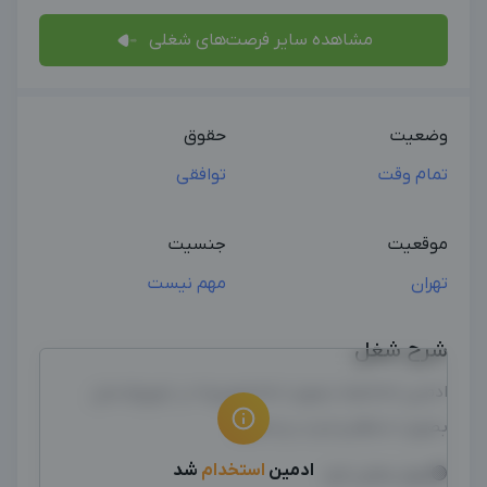
مشاهده سایر فرصت‌های شغلی
وضعیت
حقوق
تمام وقت
توافقی
موقعیت
جنسیت
تهران
مهم نیست
شرح شغل
ادمین ««خانم»» بصورت ««حضوری»» در شوروم مبل
بصورت منظم و مرتب و متعهد
ادمین
استخدام
شد
🟣مهارت‌های لازم: