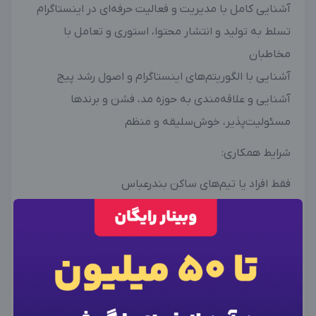
آشنایی کامل با مدیریت و فعالیت حرفه‌ای در اینستاگرام
تسلط به تولید و انتشار محتوا، استوری و تعامل با
مخاطبان
آشنایی با الگوریتم‌های اینستاگرام و اصول رشد پیج
آشنایی و علاقه‌مندی به حوزه مد، فشن و برندها
مسئولیت‌پذیر، خوش‌سلیقه و منظم
شرایط همکاری:
فقط افراد یا تیم‌های ساکن بندرعباس
داشتن سابقه کار و نمونه‌کار، مزیت محسوب می‌شود.
×
در صورت تمایل به همکاری، لطفاً رزومه و نمونه‌کار خود را
وارد حساب کاربری شوید
×
ورود به حساب کاربری
ارسال کنید.
برای نمایش اطلاعات تماس این آگهی از فرم زیر برای ورود
یا ثبت نام اقدام کنید.
×
اطلاعات تماس
شماره موبایل خود را وارد کنید
توانایی مورد نیاز