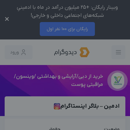
وبینار رایگان: +25 میلیون درآمد در ماه با ادمینیِ
شبکه‌های اجتماعی داخلی و خارجی!
×
رایگان برای 100 نفر اول
ورود
خرید از دبی/آرایشی و بهداشتی /وینسون/
مراقبتی پوست
ادمین – بلاگر اینستاگرام
وضعیت
حقوق