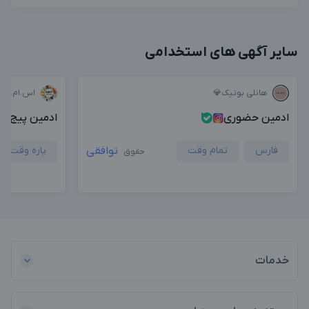
سایر آگهی های استخدامی
هانلی بوتیک💎
اس.ام.پی 
ادمین حضوری
ادمین پیج پ
فارس
تمام وقت
توافقی
پاره وقت
حقوق
خدمات