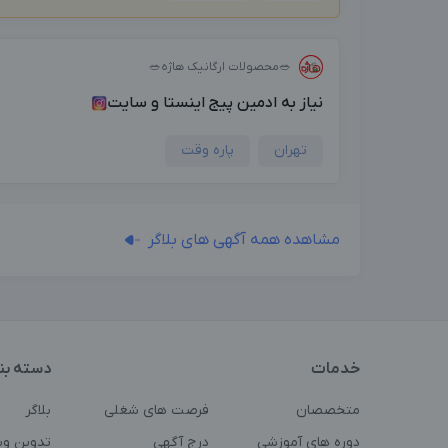
🥗محصولات ارگانیک هاژه🥗
نیاز به ادمین پیج اینستا و سایت
تهران
پاره وقت
مشاهده همه آگهی های بلاگر
خدمات
دسته بن
متخصصان
فرصت های شغلی
بلاگر
دوره های آموزشی
درج آگهی
تدوین وی