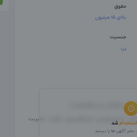
حقوق
بالای 15 میلیون
جنسیت
زن
دازی . سناریو نویسی . و ارتقای پیج . سلامت . مدیریت
ستخدام
شد
سایر آگهی ها را ببینید