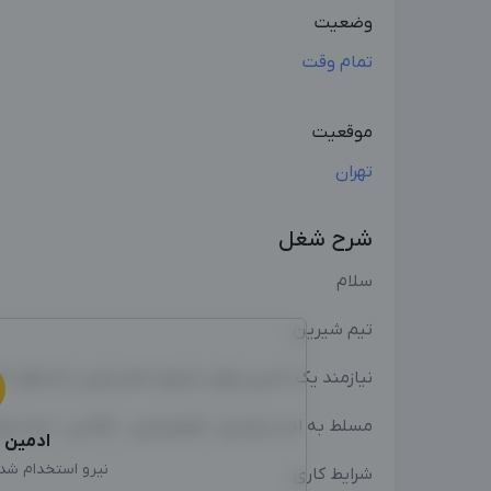
وضعیت
تمام وقت
موقعیت
تهران
شرح شغل
سلام
تیم شیرین
نیازمند یک ادمین تولید محتوا خانم مجرب (حداقل ۳ سال سابقه) در اینستاگرام هست
مسلط به ادیت ویدیو . فیلمبرداری . عکاسی . ایده پر
ادمین
ا
نیرو استخدام شد، 
شرایط کاری