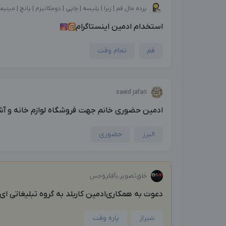
پرده مال قم | زبرا | پلیسه | چاپی | دومکانیزم | پانچ | مینیم
استخدام ادمین اینستاگرام
قم
تمام وقت
saeid jafari
ادمین حضوری خانم جهت فروشگاه لوازم خانه و آش
البرز
حضوری
خَلق‌ِتَصویر،بآفِکروَحِس
دعوت به همکاری‌ادمین کاربلد به گروه تبلیغاتی ای.
شیراز
پاره وقت