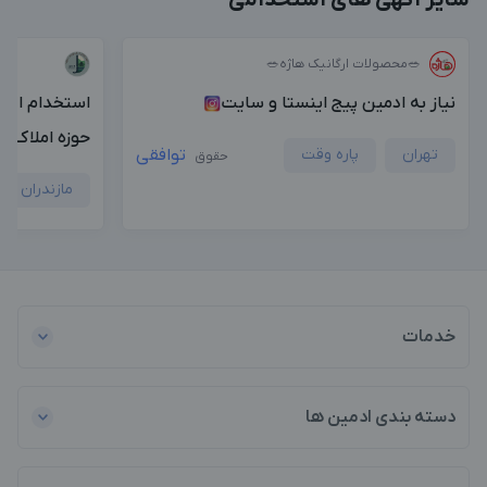
سایر آگهی های استخدامی
بزرگترین پیج ادمینی
بزرگترین کانال ادمینی
🥗محصولات ارگانیک هاژه🥗
نیاز به ادمین پیج اینستا و سایت
استخدام ادمی
حوزه املاک
تهران
پاره وقت
توافقی
حقوق
مازندران
خدمات
دسته بندی ادمین ها