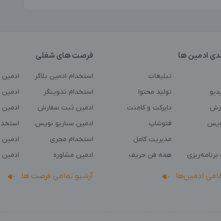
دی ادمین ها
فرصت های شغلی
تبلیغات
استخدام ادمین بلاگر
ادمین 
دیو
تولید محتوا
استخدام تدوینگر
ادمین ت
رش
دایرکت و کامنت
ادمین ثبت سفارش
ادمین 
ویس
فتوشاپ
ادمین سناریو نویس
استخدا
مدیریت کامل
استخدام مجری
ادمین 
برنامه‌ریزی
همه فن حریف
ادمین مشاوره
ادمین 
مامی ادمین‌ها
آرشیو تمامی فرصت ها