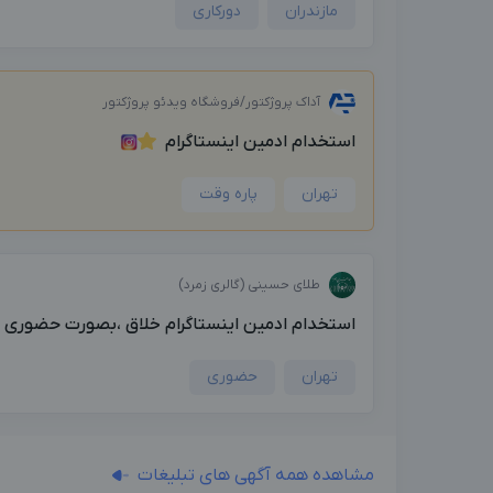
مازندران
دورکاری
آداک پروژکتور/فروشگاه ویدئو پروژکتور
استخدام ادمین اینستاگرام
تهران
پاره وقت
طلای حسینی (گالری زمرد)
استخدام ادمین اینستاگرام خلاق ،بصورت حضوری پار
تهران
حضوری
مشاهده همه آگهی های تبلیغات