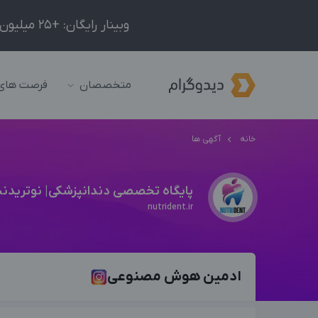
وبینار رایگان: +25 میلیون درآمد در ماه با ادمینیِ شبکه‌های اجتماعی داخلی و خارجی!
متخصصان
فرصت های
خانه
آگهی ها
پایگاه تخصصی دندانپزشکی| نوتریدن
nutrident.ir
ادمین هوش مصنوعی