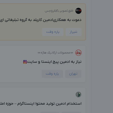
خَلق‌ِتَصویر،بآفِکروَحِس
دعوت به همکاری‌ادمین کاربلد به گروه تبلیغاتی ای.
شیراز
پاره وقت
🥗محصولات ارگانیک هاژه🥗
نیاز به ادمین پیج اینستا و سایت
تهران
پاره وقت
استخدام ادمین تولید محتوا اینستاگرام – حوزه امل