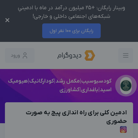
وبینار رایگان: +25 میلیون درآمد در ماه با ادمینیِ
شبکه‌های اجتماعی داخلی و خارجی!
×
رایگان برای 100 نفر اول
ورود
کودسبوسیب|مکمل رشد|کودارگانیک|هیومیک
اسید|باغداری|کشاورزی
ادمین کلی برای راه اندازی پیج به صورت
حضوری