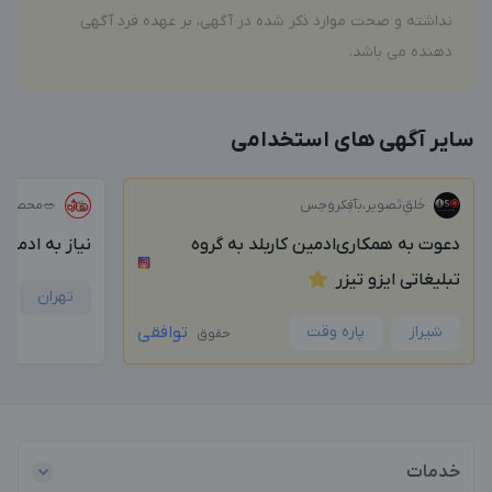
نداشته و صحت موارد ذکر شده در آگهی، بر عهده فرد آگهی
دهنده می باشد.
سایر آگهی های استخدامی
خَلق‌ِتَصویر،بآفِکروَحِس
🥗محصولات
دعوت به همکاری‌ادمین کاربلد به گروه
نیاز به ادمی
تبلیغاتی ایزو تیزر
تهران
شیراز
پاره وقت
توافقی
حقوق
خدمات