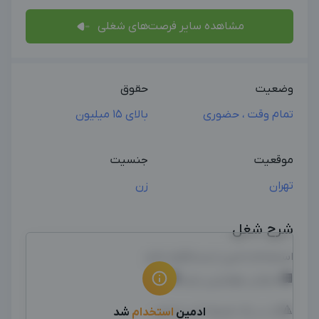
مشاهده سایر فرصت‌های شغلی
وضعیت
حقوق
تمام وقت ، حضوری
بالای 15 میلیون
موقعیت
جنسیت
تهران
زن
شرح شغل
استخدام ادمین اینستاگرام خانم
🏢سازمان مهاجرتی یارسا🏢
🔺کار در یک محیط امن و ایمن
ادمین
استخدام
شد