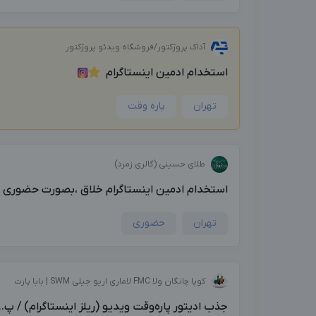
آداک پروژکتور/فروشگاه ویدئو پروژکتور
استخدام ادمین اینستاگرام
تهران
پاره وقت
طلای حسینی (گالری زمرد)
استخدام ادمین اینستاگرام خلاق ،بصورت حضوری پار
تهران
حضوری
کوپا چانگان ولا FMC لاماری اریو جیلی SWM | بابا پارت
جذب ادیتور پاره‌وقت ویدیو (ریلز اینستاگرام) / پ...