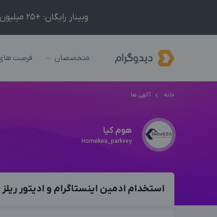
وبینار رایگان: +25 میلیون درآمد در ماه با ادمینیِ شبکه‌های اجتماعی داخلی و خارجی!
متخصصان
فرصت های
خانه
آگهی ها
هوم کیا
Homekea_parkvey
استخدام ادمین اینستاگرام و ادیتور ریلز