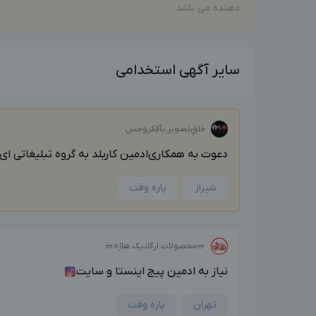
دهنده می باشد.
سایر آگهی استخدامی
خَلق‌ِتَصویر،بآفِکروَحِس
دعوت به همکاری‌ادمین کاربلد به گروه تبلیغاتی ای.
شیراز
پاره وقت
🥗محصولات ارگانیک هاژه🥗
نیاز به ادمین پیج اینستا و سایت
تهران
پاره وقت