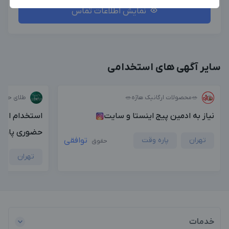
نمایش اطلاعات تماس
بزرگترین پیج ادمینی
بزرگترین کانال ادمینی
سایر آگهی های استخدامی
🥗محصولات ارگانیک هاژه🥗
طلای حسینی
نیاز به ادمین پیج اینستا و سایت
استخدام ادمی
حضوری پاره 
تهران
پاره وقت
توافقی
حقوق
تهران
خدمات