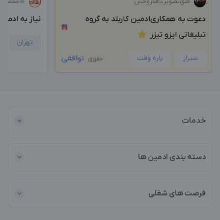
خَلق‌ِتَصویر،بآفِکروَحِس
🥗محصولات
دعوت به همکاری‌ادمین کاربلد به گروه
نیاز به ادمی
تبلیغاتی ایزو تیزر
تهران
شیراز
پاره وقت
توافقی
حقوق
خدمات
دسته بندی ادمین ها
فرصت های شغلی