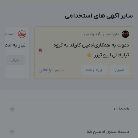
سایر آگهی های استخدامی
خَلق‌ِتَصویر،بآفِکروَحِس
🥗محصولات
دعوت به همکاری‌ادمین کاربلد به گروه
نیاز به ادمی
تبلیغاتی ایزو تیزر
تهران
شیراز
پاره وقت
توافقی
حقوق
خدمات
دسته بندی ادمین ها