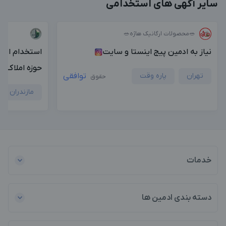
سایر آگهی های استخدامی
بزرگترین پیج ادمینی
بزرگترین کانال ادمینی
🥗محصولات ارگانیک هاژه🥗
نیاز به ادمین پیج اینستا و سایت
استخدام ادمی
حوزه املاک
تهران
پاره وقت
توافقی
حقوق
مازندران
خدمات
دسته بندی ادمین ها