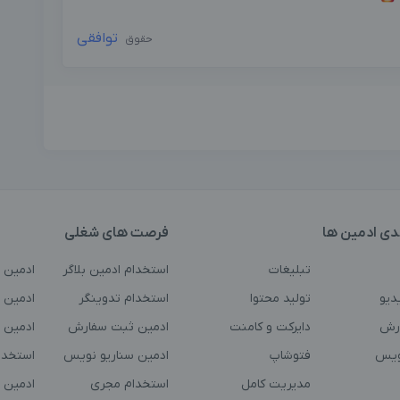
توافقی
حقوق
دی ادمین ها
فرصت های شغلی
تبلیغات
استخدام ادمین بلاگر
ادمین 
دیو
تولید محتوا
استخدام تدوینگر
ادمین ت
رش
دایرکت و کامنت
ادمین ثبت سفارش
ادمین 
ویس
فتوشاپ
ادمین سناریو نویس
استخدا
مدیریت کامل
استخدام مجری
ادمین 