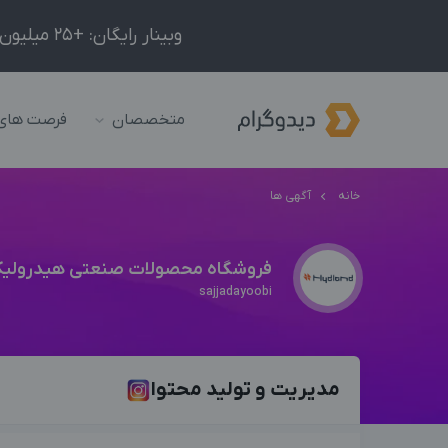
وبینار رایگان: +25 میلیون درآمد در ماه با ادمینیِ شبکه‌های اجتماعی داخلی و خارجی!
متخصصان
فرصت های
خانه
آگهی ها
فروشگاه محصولات صنعتی هیدرولیک
sajjadayoobi
مدیریت و تولید محتوا