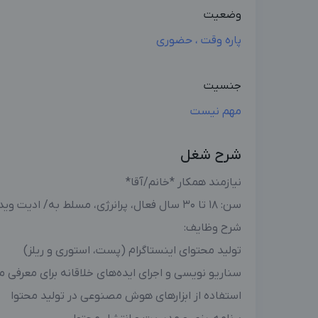
وضعیت
پاره وقت ، حضوری
جنسیت
مهم نیست
شرح شغل
نیازمند همکار *خانم/آقا*
سن: 18 تا 30 سال فعال، پرانرژی، مسلط به/ ادیت ویدئو / ویدئوگرافی/ کار با هوش مصنوعی،
شرح وظایف:
تولید محتوای اینستاگرام (پست، استوری و ریلز)
سناریو نویسی و اجرای ایده‌های خلاقانه برای معرفی
استفاده از ابزارهای هوش مصنوعی در تولید محتوا