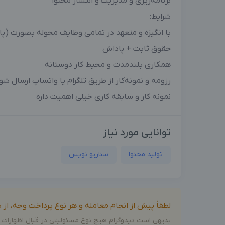
برنامه‌ریزی و مدیریت و انتشار محتوا
شرایط:
با انگیزه و متعهد در تمامی وظایف محوله بصورت (پاره وقت و 
حقوق ثابت + پاداش
همکاری بلندمدت و محیط کار دوستانه
رزومه و نمونه‌کار از طریق تلگرام یا واتساپ ارسال شو
نمونه کار و سابقه کاری خیلی اهمیت داره
توانایی مورد نیاز
تولید محتوا
سناریو نویس
لطفاً پیش از انجام معامله و هر نوع پرداخت وجه، ا
بدیهی است دیدوگرام هیچ نوع مسئولیتی در قبال اظهارات 