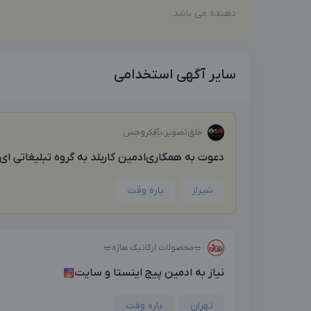
دهنده می باشد.
سایر آگهی استخدامی
خَلق‌ِتَصویر،بآفِکروَحِس
دعوت به همکاری‌ادمین کاربلد به گروه تبلیغاتی ای.
شیراز
پاره وقت
🥗محصولات ارگانیک هاژه🥗
نیاز به ادمین پیج اینستا و سایت
تهران
پاره وقت