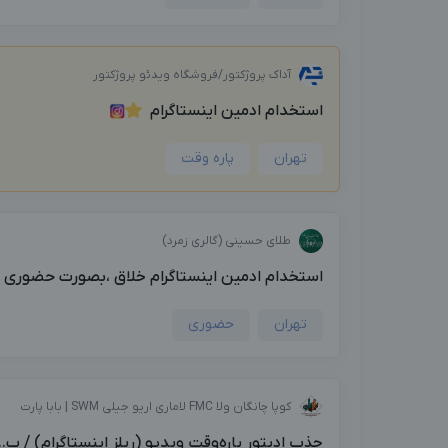
آداک پروژکتور/فروشگاه ویدئو پروژکتور
استخدام ادمین اینستاگرام
تهران
پاره وقت
طلای حسینی (گالری زمرد)
استخدام ادمین اینستاگرام خلاق ،بصورت حضوری پار
تهران
حضوری
کوپا چانگان ولا FMC لاماری اریو جیلی SWM | بابا پارت
جذب ادیتور پاره‌وقت ویدیو (ریلز اینستاگرام) / پ...