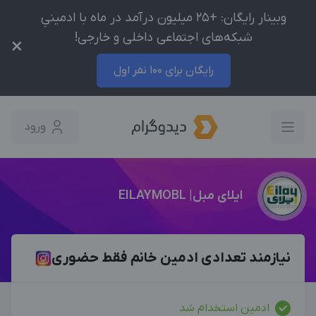
وبینار رایگان: +25 میلیون درآمد در ماه با ادمینیِ
شبکه‌های اجتماعی داخلی و خارجی!
×
رایگان برای 100 نفر اول
ورود
ایلای مبل| EILAYMOBL
نيازمند تعدادى ادمين خانم فقط حضورى
ادمین استخدام شد