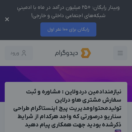
وبینار رایگان: +25 میلیون درآمد در ماه با ادمینیِ
شبکه‌های اجتماعی داخلی و خارجی!
×
رایگان برای 100 نفر اول
ورود
نیازمندادمین دردولاین : مشاوره و ثبت
سفارش مشتری هاو درلاین
تولیدمحتواومدیریت پیج اینستاگرام طراحی
سناریو درصورتی که واجد هرکدام از شرایط
ذکرشده بودید جهت همکاری پیام دهید