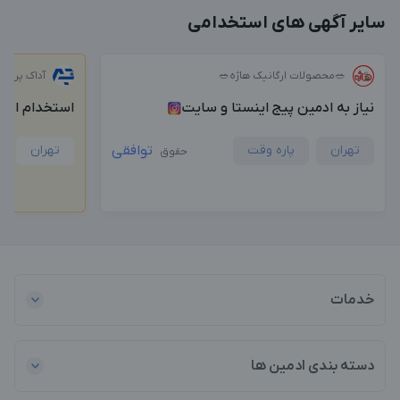
بزرگترین پیج ادمینی
بزرگترین کانال ادمینی
سایر آگهی های استخدامی
🥗محصولات ارگانیک هاژه🥗
آداک پروژک
نیاز به ادمین پیج اینستا و سایت
استخدام ادمی
تهران
پاره وقت
توافقی
تهران
حقوق
خدمات
دسته بندی ادمین ها