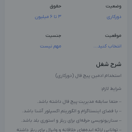
وضعیت
حقوق
دورکاری
3 تا 6 میلیون
موقعیت
جنسیت
انتخاب کنید...
مهم نیست
شرح شغل
استخدام ادمین پیج فال (دورکاری)
شرایط لازم:
– حتما سابقه مدیریت پیج فال داشته باشد.
– با فضای اینستاگرام و الگوریتم اکسپلور آشنا باشد.
– سناریونویسی حرفه‌ای برای ریلز و استوری بلد باشد.
– توانایی ارائه ایده‌های خلاقانه و وایرال برای ریلز داشته