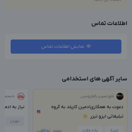
اطلاعات تماس
نمایش اطلاعات تماس
سایر آگهی های استخدامی
خَلق‌ِتَصویر،بآفِکروَحِس
🥗محصولات
دعوت به همکاری‌ادمین کاربلد به گروه
نیاز به ادمی
تبلیغاتی ایزو تیزر
تهران
شیراز
پاره وقت
توافقی
حقوق