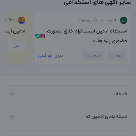
بزرگترین پیج ادمینی
بزرگترین کانال ادمینی
سایر آگهی های استخدامی
طلای حسینی (گالری زمرد)
te | Erfan
استخدام ادمین اینستاگرام خلاق ،بصورت
ادمین اینستا
حضوری پاره وقت
البرز
ت
تهران
حضوری
توافقی
حقوق
خدمات
دسته بندی ادمین ها