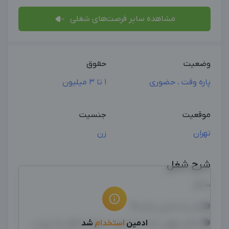
مشاهده سایر فرصت‌های شغلی
وضعیت
حقوق
پاره وقت ، حضوری
1 تا 3 میلیون
موقعیت
جنسیت
تهران
زن
شرح شغل
سلام
🟣نیاز به ادمین خانم 🌸
ادمین
استخدام
شد
🟠 ساکن تهران باشند (حضور در مهد حداقل یک روز در