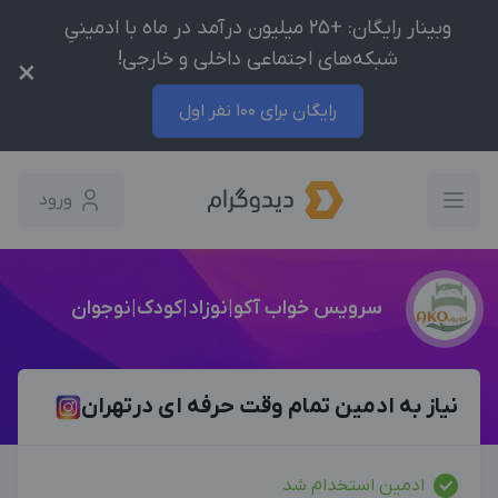
وبینار رایگان: +25 میلیون درآمد در ماه با ادمینیِ
شبکه‌های اجتماعی داخلی و خارجی!
×
رایگان برای 100 نفر اول
ورود
سرویس خواب آکو|نوزاد|کودک|نوجوان
نیاز به ا‌دمین تمام وقت حرفه ای درتهران
ادمین استخدام شد