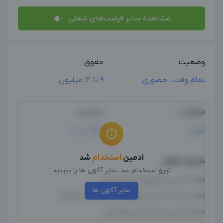
مشاهده سایر فرصت‌های شغلی
وضعیت
حقوق
تمام وقت ، حضوری
9 تا 12 میلیون
موقعیت
جنسیت
تهران
مهم نیست
ادمین
استخدام
شد
شرح شغل
نیرو استخدام شد، سایر آگهی ها را ببینید
فقط ادمین حضوری احتیاج دارم
سایر آگهی ها
لطفا تیم یا ادمین دورکاری تماس نگیرند🙏🏻
محیط کاری بسیار عالی هستش