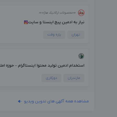
🥗محصولات ارگانیک هاژه🥗
نیاز به ادمین پیج اینستا و سایت
تهران
پاره وقت
استخدام ادمین تولید محتوا اینستاگرام – حوزه امل
مازندران
دورکاری
مشاهده همه آگهی های تدوین‌ ویدیو