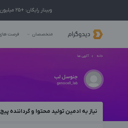
وبینار رایگان: +25 میلیون درآمد در ماه با ادمینیِ شبکه‌های اجتماعی داخلی و خارجی!
متخصصان
فرصت های
خانه
آگهی ها
جنوسل لب
genocell_lab
نیاز به ادمین تولید محتوا و گرداننده پیج