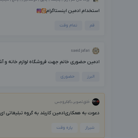
استخدام ادمین اینستاگرام
قم
تمام وقت
saeid jafari
ادمین حضوری خانم جهت فروشگاه لوازم خانه و آش
البرز
حضوری
خَلق‌ِتَصویر،بآفِکروَحِس
دعوت به همکاری‌ادمین کاربلد به گروه تبلیغاتی ای.
شیراز
پاره وقت