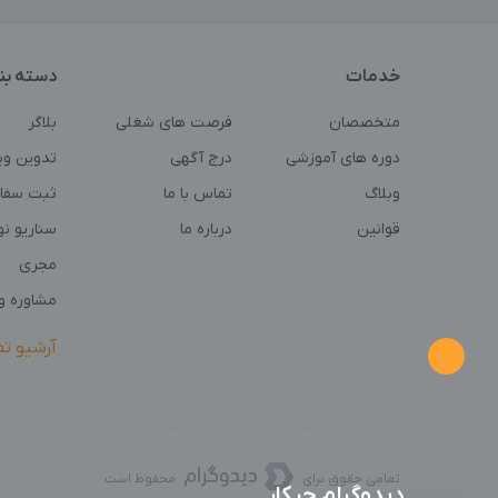
خدمات
دسته بن
متخصصان
فرصت های شغلی
بلاگر
دوره های آموزشی
درج آگهی
تدوین وی
وبلاگ
تماس با ما
ثبت سفا
قوانین
درباره ما
سناریو ن
مجری
مشاوره و 
آرشیو ت
تمامی حقوق برای
محفوظ است
دیدوگرام چیکار