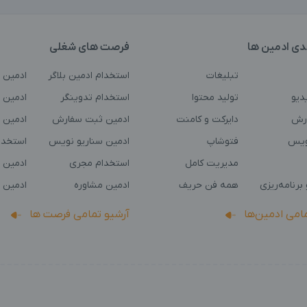
دی ادمین ها
فرصت های شغلی
تبلیغات
استخدام ادمین بلاگر
ادمین 
دیو
تولید محتوا
استخدام تدوینگر
ادمین ت
رش
دایرکت و کامنت
ادمین ثبت سفارش
ادمین 
ویس
فتوشاپ
ادمین سناریو نویس
استخدا
مدیریت کامل
استخدام مجری
ادمین 
برنامه‌ریزی
همه فن حریف
ادمین مشاوره
ادمین 
مامی ادمین‌ها
آرشیو تمامی فرصت ها