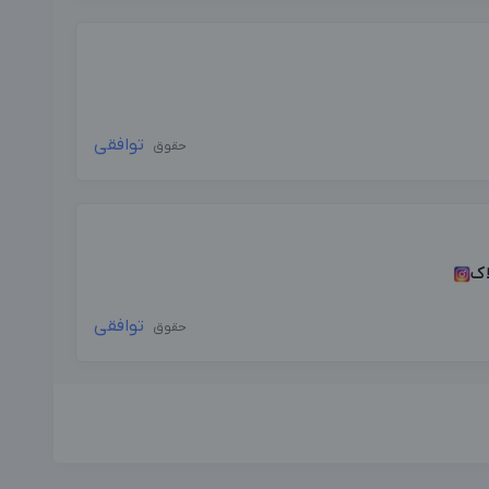
توافقی
حقوق
اک
توافقی
حقوق