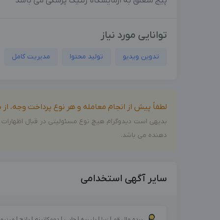
پیج متعلق به ازمایشگاه ژنتیک پزشکی می باشد
توانایی مورد نیاز
تدوین‌ ویدیو
تولید محتوا
مدیریت کامل
لطفاً پیش از انجام معامله و هر نوع پرداخت وجه، ا
بدیهی است دیدوگرام هیچ نوع مسئولیتی در قبال اظهارات 
دهنده می باشد.
سایر آگهی استخدامی
پرده مال قم | زبرا | پلیسه | چاپی | دومکانیزم | پانچ | مینیم