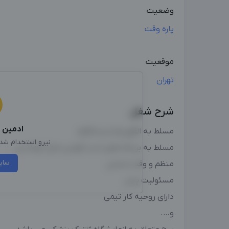
وضعیت
پاره وقت
موقعیت
تهران
شرح شغل
ادمین
ا
مسلط به الگوریتم اینستاگرام
نیرو استخدام شد، 
مسلط به برنامه های ادیت گوشی مثل کپکات و …
سای
منظم و وقت شناس
مسئولیت پذیر
دارای روحیه کار تیمی
و….