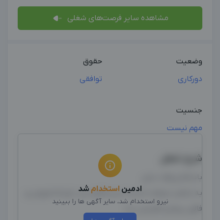
مشاهده سایر فرصت‌های شغلی
وضعیت
حقوق
دورکاری
توافقی
جنسیت
مهم نیست
شرح شغل
باسلام و وقت بخیر
ادمین
استخدام
شد
به یکنفر تبلیغات کننده اینستاگرام نیاز دارم که فروش و
نیرو استخدام شد، سایر آگهی ها را ببینید
فالور پیجم و افزایش بده