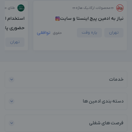
🥗محصولات ارگانیک هاژه🥗
طلای حسینی
نیاز به ادمین پیج اینستا و سایت
استخدام ادمی
حضوری پاره 
تهران
پاره وقت
توافقی
حقوق
تهران
خدمات
دسته بندی ادمین ها
فرصت های شغلی